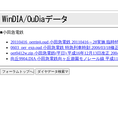
■小田急電鉄
20110416_oerrinji.oud 小田急電鉄 20110416～28実施
0603_oer_exp.oud 小田急電鉄 特急列車時刻 2006/03/18修
oer0412w.zip 小田急電鉄(平日) 平成16年12月13日改正 2004
向丘9904.DIA 小田急電鉄向ヶ丘遊園モノレール線 平成11年 