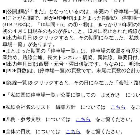
■[公開]欄が「まだ」となっているのは、未完の「停車場一覧」で、
■[ことがら]欄で、頭が●印◆印はまとまった期間の「停車
(JTB 1998年)。「10年間＋α」の①～⑭は、きっかり
初の４月１日現在のものが多いこと、12月に廃止された路線
■[出力年月日]をクリックすると、その期間に存在した、私鉄
車場一覧」があります。
■まとまった期間の「停車場一覧」は、停車場の変遷を時系
業始め、路線全通、長大トンネル・橋梁、新幹線、重要日付
■[出力年月日]は西暦・元号・曜日併記です。ちなみに、明治の年
■[PDF頁数]は、[停車場一覧]の頁数です。末尾に頁数の合計
■[路線一覧]をクリックすると、その日に存在した「会社・
■「私鉄国鉄停車場一覧」公開に際しての まえがき に
■私鉄会社名のリスト 編集方針 については
こちら
をご
■凡例・参考文献 については
こちら
をご覧ください。
■全体の目次 については
こちら
をご覧ください