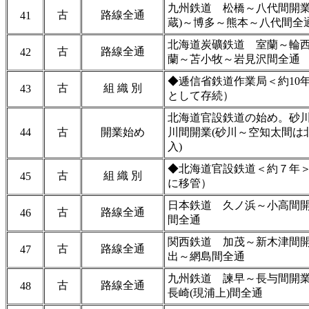
九州鉄道 松橋～八代間開業
古
路線全通
41
蔵)～博多～熊本～八代間全
北海道炭礦鉄道 室蘭～輪西
古
路線全通
42
蘭～苫小牧～岩見沢間全通
◆逓信省鉄道作業局＜約10
古
組 織 別
43
として存続）
北海道官設鉄道の始め。砂川
44
古
開業始め
川間開業(砂川～空知太間は
入)
◆北海道官設鉄道＜約７年＞（1
古
組 織 別
45
に移管）
日本鉄道 久ノ浜～小高間
古
路線全通
46
間全通
関西鉄道 加茂～新木津間
古
路線全通
47
出～網島間全通
九州鉄道 諫早～長与間開
古
路線全通
48
長崎(現浦上)間全通