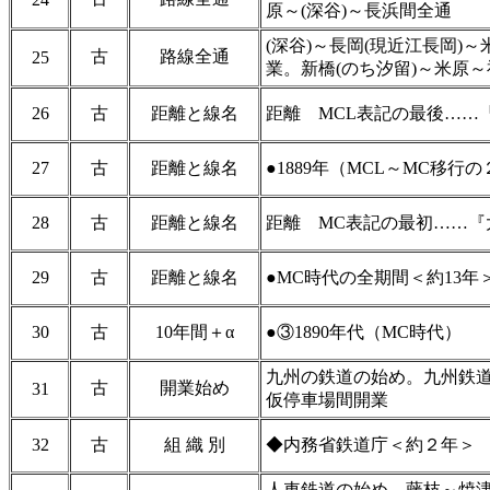
原～(深谷)～長浜間全通
(深谷)～長岡(現近江長岡)～
古
路線全通
25
業。新橋(のち汐留)～米原
26
古
距離と線名
距離 MCL表記の最後……『
27
古
距離と線名
●1889年（MCL～MC移行
28
古
距離と線名
距離 MC表記の最初……『大
29
古
距離と線名
●MC時代の全期間＜約13年
30
古
10年間＋α
●③1890年代（MC時代）
九州の鉄道の始め。九州鉄道
古
開業始め
31
仮停車場間開業
32
古
組 織 別
◆内務省鉄道庁＜約２年＞
人車鉄道の始め。藤枝～焼津