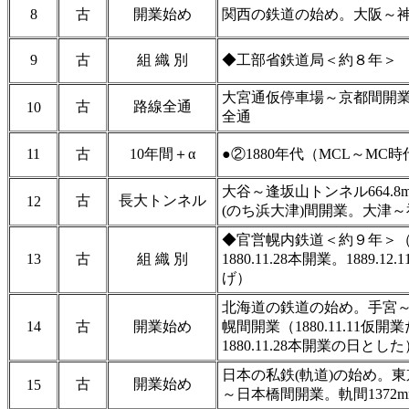
8
古
開業始め
関西の鉄道の始め。大阪～
9
古
組 織 別
◆工部省鉄道局＜約８年＞
大宮通仮停車場～京都間開
古
路線全通
10
全通
11
古
10年間＋α
●②1880年代（MCL～MC時
大谷～逢坂山トンネル664.8
古
長大トンネル
12
(のち浜大津)間開業。大津
◆官営幌内鉄道＜約９年＞（188
13
古
組 織 別
1880.11.28本開業。1889
げ）
北海道の鉄道の始め。手宮～
14
古
開業始め
幌間開業（1880.11.11仮
1880.11.28本開業の日とした
日本の私鉄(軌道)の始め。東
古
開業始め
15
～日本橋間開業。軌間1372m