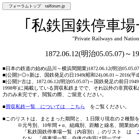
｢私鉄国鉄停車場
"Private Railways and National
1872.06.12(明治05.05
■日本の鉄道の始め(品川～横浜間開業)1872.06.12(明治05.
■[公開]=◎○新は、国鉄発足の日1949(昭和24).06.01～
■[公開]=古は、1872.06.12(明治05.05.07)～国鉄発
1998年)に掲載している買収私鉄までで、それ以外の非買収私鉄
力のみ未完です。閲覧の際、ご留意ください。
■
買収私鉄一覧 については こちら
をご覧ください。
■このリストは、まとまった期間と、１日限り現在の２種類を混
※元号別、10年間＋α、組織別、距離と線名、開業始め、
「私鉄国鉄停車場一覧（内容別）」のリスト は
なお、「停車場一覧」自体の内容は同一です。