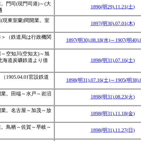
。門司(現門司港)～(大
1896(明29).11.21(土)
通
(現東室蘭)間開業。室
1897(明30).07.01(木)
年＞（鉄道局は行政機関
1897(明30).08.18(水)～1907(明40).
～空知川(空知太)～旭
北海道炭礦鉄道より借
1898(明31).07.16(土)
905.04.01官設鉄道
1898(明31).07.16(土)～1905(明38).
開業。田端～水戸～岩沼
1898(明31).08.23(火)
開業。名古屋～加茂～放
1898(明31).11.18(金)
業。鳥栖～佐賀～早岐～
1898(明31).11.27(日)