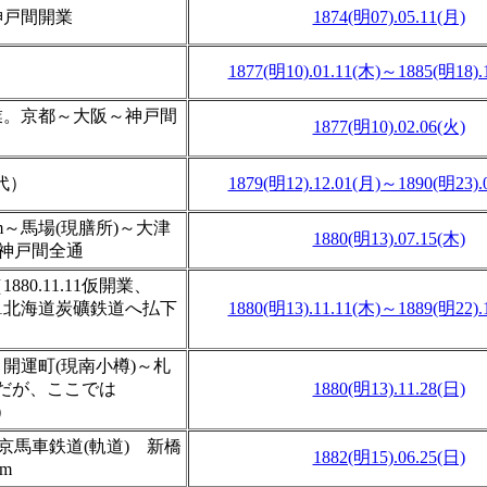
神戸間開業
1874(明07).05.11(月)
1877(明10).01.11(木)～1885(明18).
業。京都～大阪～神戸間
1877(明10).02.06(火)
代）
1879(明12).12.01(月)～1890(明23).
m～馬場(現膳所)～大津
1880(明13).07.15(木)
～神戸間全通
0.11.11仮開業、
.12.11北海道炭礦鉄道へ払下
1880(明13).11.11(木)～1889(明22).
開運町(現南小樽)～札
開業だが、ここでは
1880(明13).11.28(日)
）
京馬車鉄道(軌道) 新橋
1882(明15).06.25(日)
m