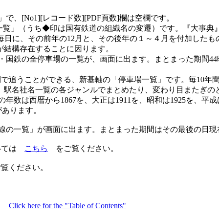
[No1][レコード数][PDF頁数]欄は空欄です。
場一覧」（うち◆印は国有鉄道の組織名の変遷）です。『大事
10年間の毎日に、その前年の12月と、その後年の１～４月を付加
が結構存在することに因ります。
・国鉄の全停車場の一覧が、画面に出ます。まとまった期間44時
列で追うことができる、新基軸の「停車場一覧」です。毎10年
、駅名社名一覧の各ジャンルでまとめたり、変わり目またぎの
数は西暦から1867を、大正は1911を、昭和は1925を、平成は
があります。
路線の一覧」が画面に出ます。まとまった期間はその最後の日
ついては
こちら
をご覧ください。
覧ください。
。
Click here for the "Table of Contents"