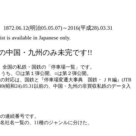
1872.06.12(明治05.05.07)～2016(平成28).03.31
 is available in Japanese only.
ては、私鉄の中国・九州のみ未完です!!
点における、全国の私鉄・国鉄の「停車場一覧」です。
覧」です。うち、◎は第１弾公開、○は第２弾公開。
覧」についての対応は、国鉄と『停車場変遷大事典 国鉄・ＪＲ編』(JTB
昭和24).05.31以前の、中国・九州の非買収私鉄のデータ入
での連続番号です。
社名一覧の、11種のジャンルに分けた、