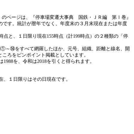
典』のページは、『停車場変遷大事典 国鉄・ＪＲ編 第Ⅰ巻』
したものです。統計が暦年でなく、年度末の３月末現在または年度
点と、１日限り現在155時点（計199時点）の２種類の「停
間①～⑭をすべて網羅したほか、元号、組織、距離と線名、開
ところをピンポイント掲載としています。
1988を、令和は2018を引くと得られます。
現在、１日限りはその日現在です。