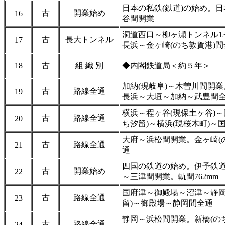
日本の私鉄(鉄道)の始め。日
古
開業始め
16
谷間開業
洞道西口～柳ヶ瀬トンネル13
古
長大トンネル
17
長浜～金ヶ崎(のち敦賀港)間
18
古
組 織 別
◆内閣鉄道局＜約５年＞
加納(現岐阜)～木曽川間開業
古
路線全通
19
長浜～大垣～加納～武豊間
横浜～程ヶ谷(現保土ヶ谷)
古
路線全通
20
ち汐留)～横浜(現桜木町)～
大府～浜松間開業。金ヶ崎(
古
路線全通
21
通
四国の鉄道の始め。伊予鉄道(
古
開業始め
22
～三津間開業。軌間762mm
国府津～御殿場～沼津～静岡
古
路線全通
23
留)～御殿場～静岡間全通
静岡～浜松間開業。新橋(の
古
路線全通
24