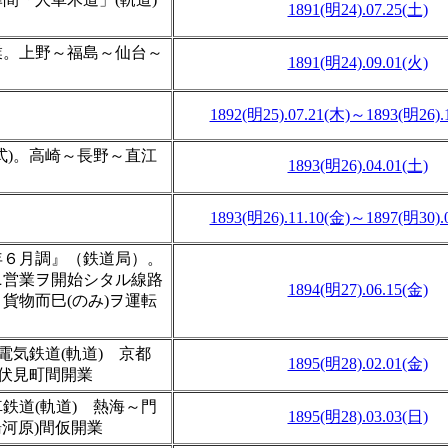
1891(明24).07.25(土)
業。上野～福島～仙台～
1891(明24).09.01(火)
＞
1892(明25).07.21(木)～1893(明26).
式)。高崎～長野～直江
1893(明26).04.01(土)
1893(明26).11.10(金)～1897(明30).
年６月調』（鉄道局）。
ニ営業ヲ開始シタル線路
1894(明27).06.15(金)
貨物而巳(のみ)ヲ運転
電気鉄道(軌道) 京都
1895(明28).02.01(金)
郡伏見町間開業
鉄道(軌道) 熱海～門
1895(明28).03.03(日)
湯河原)間仮開業