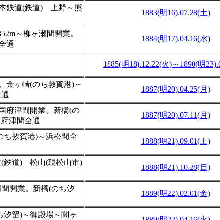
本鉄道(鉄道) 上野～熊
1883(明16).07.28(土)
52m～柳ヶ瀬間開業。
1884(明17).04.16(水)
全通
1885(明18).12.22(火)～1890(明23).
。金ヶ崎(のち敦賀港)～
1887(明20).04.25(月)
全通
～国府津間開業。新橋(の
1887(明20).07.11(月)
国府津間全通
のち敦賀港)～浜松間全
1888(明21).09.01(土)
鉄道) 松山(現松山市)
1888(明21).10.28(日)
間開業。新橋(のち汐
1889(明22).02.01(金)
ち汐留)～御殿場～関ヶ
1889(明22).04.16(火)