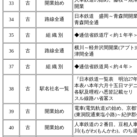
古
開業始め
33
開業
日本鉄道 盛岡～青森間開
古
路線全通
34
青森間全通
35
古
組 織 別
◆逓信省鉄道庁＜約１年半
横川～軽井沢間開業(アプト
古
路線全通
36
津間全通
37
古
組 織 別
◆逓信省鉄道局＜約４年＞
『日本鉄道一覧表 明治27
本表ハ本年六月十五日マデ
古
駅名社名一覧
38
各駅及哩程ハ悉皆記載セリ 
スル線路ハ省畧ス
電車(電気軌道)の始め。京都
古
開業始め
39
(東洞院通東塩小路)～紀伊
人車鉄道の２番目。豆相人車
古
開業始め
40
川(もがわ(もんかわ)。のち