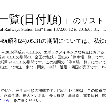
一覧(日付順)」
のリスト
 Railways Station List" from 1872.06.12 to 2016.03.31. List
.07)～1949(昭和24).05.31の期間につい
05.07)～2016(平成28).03.31の、エポックメイキングな時
2016(平成28).03.31の期間の、全国の私鉄・国鉄の「停車場一
足の前日1949(昭和24).05.31の期間です。この期間の「停車場一
は、北海道・東北・関東・中部・近畿・四国が完了です。1949(
ぜた、完全日付順の掲載です。[No1]=1～199は、この順番
路線全通、長大トンネル、長大橋梁、新幹線、重要日付、駅名
こちら
をご覧ください。