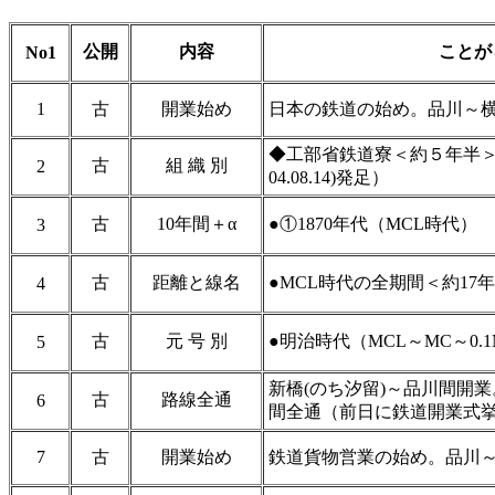
公開
内容
ことが
No1
1
古
開業始め
日本の鉄道の始め。品川～横
◆工部省鉄道寮＜約５年半＞（18
古
組 織 別
2
04.08.14)発足）
古
10年間＋α
●①1870年代（MCL時代）
3
古
距離と線名
●MCL時代の全期間＜約17
4
古
元 号 別
●明治時代（MCL～MC～0.
5
新橋(のち汐留)～品川間開業
古
路線全通
6
間全通（前日に鉄道開業式
7
古
開業始め
鉄道貨物営業の始め。品川～