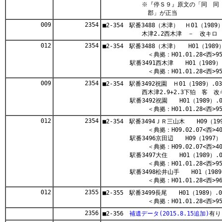
※『停Ｓ９』原文の「同 同 高
郡」が正当
009
2354
■2-354 駅番3488（木津） Ｈ01（198
木津2.2西木津 － 改キロ
012
2354
■2-354 駅番3488（木津） H01（198
＜典拠：H01.01.28<西>95
駅番3491西木津 H01（1989）.0
＜典拠：H01.01.28<西>95
009
2354
■2-354 駅番3492祝園 Ｈ01（1989）
西木津2.9+2.3下狛 客 改
駅番3492祝園 H01（1989）.03
＜典拠：H01.01.28<西>95
012
2354
■2-354 駅番3494ＪＲ三山木 H09（199
＜典拠：H09.02.07<西>40
駅番3496京田辺 H09（1997）.0
＜典拠：H09.02.07<西>40
駅番3497大住 H01（1989）.03
＜典拠：H01.01.28<西>95
駅番3498松井山手 H01（1989）.
＜典拠：H01.01.28<西>96
012
2355
■2-355 駅番3499長尾 H01（1989）.0
＜典拠：H01.01.28<西>95
2356
■2-356
補遺データ(2015.8.15追加)
有り