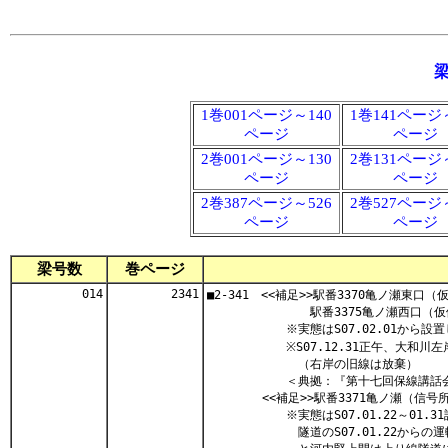
1巻001ページ～140
1巻141ページ
ページ
ページ
2巻001ページ～130
2巻131ページ
ページ
ページ
2巻387ページ～526
2巻527ページ
ページ
ページ
梁号数
巻ページ
014
2341
■2-341 <<補足>>駅番3370亀ノ瀬東口
駅番3375亀ノ瀬西口（仮停
※実態はS07.02.01から設置し
※S07.12.31正午、大和川左岸
（右岸の旧線は放棄）
＜典拠：『第十七回保線講話会記録』
<<補足>>駅番3371亀ノ瀬（信号
※実態はS07.01.22～01.31設
隧道のS07.01.22からの運転