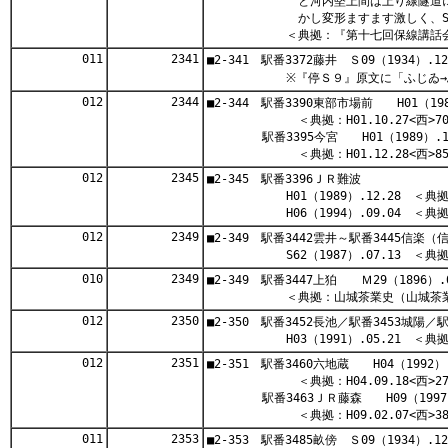
と河内堅上間は上り線隧道による
かし変形ますます激しく、S07.0
＜典拠：『第十七回保線講話会記録』
011
2341
■2-341 駅番3372藤井 Ｓ09（1934）.12
※『停Ｓ９』原文に「ふじゐ→ふぢ
012
2344
■2-344 駅番3390東部市場前 H01（198
＜典拠：H01.10.27<西>70
駅番3395今宮 H01（1989）.12
＜典拠：H01.12.28<西>85
012
2345
■2-345 駅番3396ＪＲ難波
H01（1989）.12.28 ＜典拠：H0
H06（1994）.09.04 ＜典拠：H0
012
2349
■2-349 駅番3442雲井～駅番3445信楽（
S62（1987）.07.13 ＜典拠：S6
010
2349
■2-349 駅番3447上狛 Ｍ29（1896）
＜典拠：山城茶業史（山城茶業組合）
012
2350
■2-350 駅番3452長池／駅番3453城陽／
H03（1991）.05.21 ＜典拠：H0
012
2351
■2-351 駅番3460六地蔵 H04（1992）.
＜典拠：H04.09.18<西>27
駅番3463ＪＲ藤森 H09（1997）.
＜典拠：H09.02.07<西>38
011
2353
■2-353 駅番3485畝傍 Ｓ09（1934）.