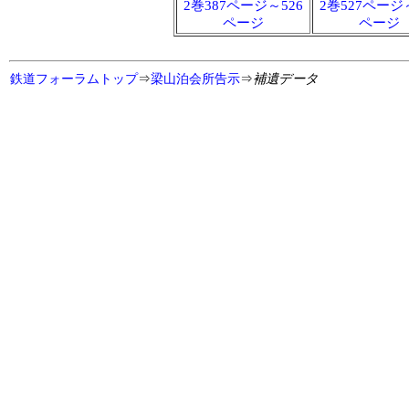
2巻387ページ～526
2巻527ページ
ページ
ページ
鉄道フォーラムトップ
⇒
梁山泊会所告示
⇒
補遺データ