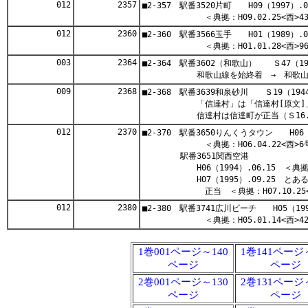
012
2357
■2-357 駅番3520片町 H09（1997）.0
＜典拠：H09.02.25<西>43
012
2360
■2-360 駅番3566玉手 H01（1989）.0
＜典拠：H01.01.28<西>96
003
2364
■2-364 駅番3602（和歌山） Ｓ47（19
和歌山線を始終着 → 和歌山駅
009
2368
■2-368 駅番3639和泉砂川 Ｓ19（194
「信達村」は「信達村[原文]」と
信達村は信達町が正当（Ｓ16.02
012
2370
■2-370 駅番3650りんくうタウン H06（1
＜典拠：H06.04.22<西>6
駅番3651関西空港
H06（1994）.06.15 ＜典拠：H0
H07（1995）.09.25 とあるは H
正当 ＜典拠：H07.10.25<西
012
2380
■2-380 駅番3741広川ビーチ H05（199
＜典拠：H05.01.14<西>42
1巻001ページ～140
1巻141ページ
ページ
ページ
2巻001ページ～130
2巻131ページ
ページ
ページ